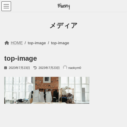
コ
ナ
Blueny
ン
ビ
テ
ゲ
ン
ー
ツ
シ
メディア
へ
ョ
ス
ン
キ
に
ッ
移
HOME
top-image
top-image
プ
動
top-image
最
2023年7月23日
2023年7月23日
naokym0
終
更
新
日
時
: