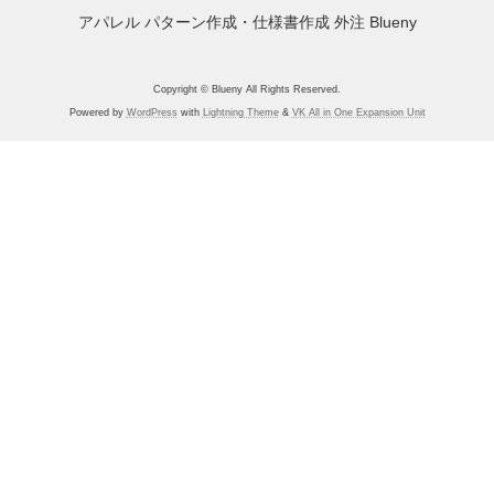
アパレル パターン作成・仕様書作成 外注 Blueny
Copyright © Blueny All Rights Reserved.
Powered by
WordPress
with
Lightning Theme
&
VK All in One Expansion Unit