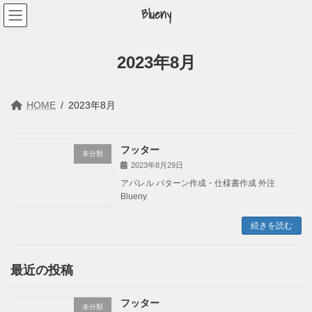
コ
ナ
Blueny
ン
ビ
テ
ゲ
ン
ー
ツ
シ
2023年8月
へ
ョ
ス
ン
キ
に
ッ
移
HOME
2023年8月
プ
動
フッター
未分類
2023年8月29日
アパレル パターン作成・仕様書作成 外注
Blueny
続きを読む
最近の投稿
フッター
未分類